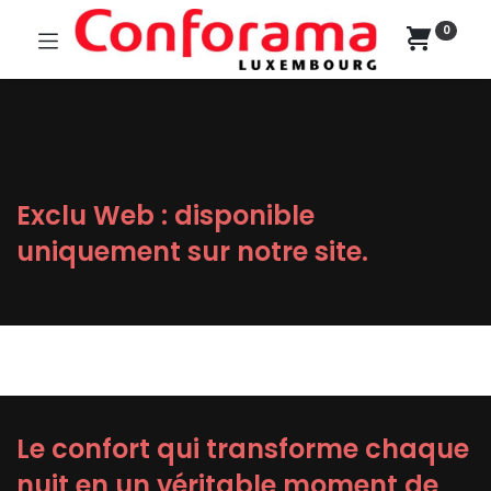
0
Exclu Web : disponible
uniquement sur notre site.
Le confort qui transforme chaque
nuit en un véritable moment de