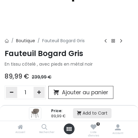
Boutique
Fauteuil Bogard Gris
Fauteuil Bogard Gris
En tissu côtelé , avec pieds en métal noir
89,99
€
239,99
€
Ajouter au panier
Price:
Ajouter à la liste d'envie
Add to Cart
89,99
€
Si vous ne pouvez pas ajouter cet article dans votre panier c'est
0
victime de son succès et momentanément indisponible. Vous
renseigner directement dans votre magasin Conforama LUX
Accueil
Rechercher
Liste
Account
d'envies