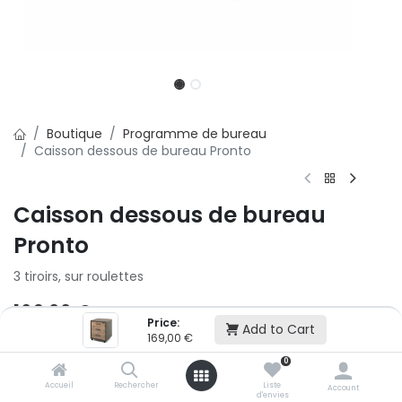
Boutique
Programme de bureau
Caisson dessous de bureau Pronto
Caisson dessous de bureau
Pronto
3 tiroirs, sur roulettes
169,00
€
Price:
Add to Cart
169,00
€
Ajouter au panier
0
Accueil
Rechercher
Liste
Account
d'envies