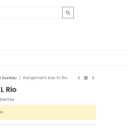
 bureau
Rangement bas XL Rio
L Rio
Contacts
ablettes
96, Route d'Arlon
-8010 Strassen
LUXEMBOURG
le.
contact@conforama.lu