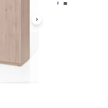
A propos
Tous les services
Contactez-nous
Politique de confidentialité
Conditions d'utilisation
ours gratuits pendant 30
Conseil et vente
rs
31 91 11
r conditions