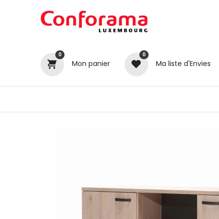
0
0
Mon panier
Ma liste d'Envies
Tous nos produits
Cuisines
Catégories
Canapé / Salon
Séjour
Chambre
Gros électroménager