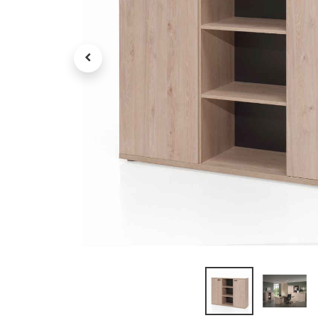
Petit électroménager
Tv , Son , multimédia
Programme de bureau
Décorations
Petit meubles
Ret
Retrait gratuit en magasin
jou
Hors offres partenaires
Voi