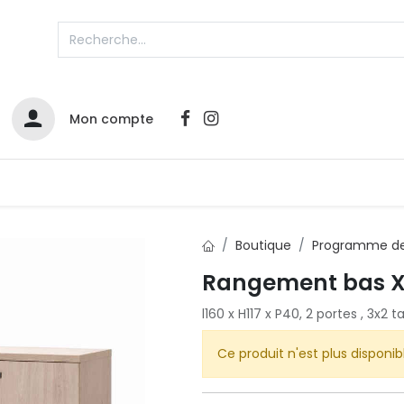
Mon compte
Catalogues
Nos Promos
Contactez-nous
Boutique
Programme de
Rangement bas X
Infos sur le compte
l160 x H117 x P40, 2 portes , 3x2 t
Votre compte
2
L
Remboursements & échanges
Ce produit n'est plus disponib
Mes commandes
Cartes privilège