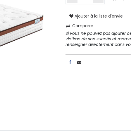
Ajouter à la liste d'envie
A propos
Comparer
Tous les services
Si vous ne pouvez pas ajouter cet
Contactez-nous
victime de son succès et mome
Politique de confidentialité
renseigner directement dans 
Conditions d'utilisation
ours gratuits pendant 30
Conseil et vente
rs
31 91 11
r conditions