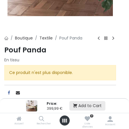
Boutique
Textile
Pouf Panda
Pouf Panda
En tissu
Ce produit n'est plus disponible.
Price:
Add to Cart
399,99
€
Cet article n'est plus disponible.
0
Accueil
Rechercher
Liste
Account
d'envies