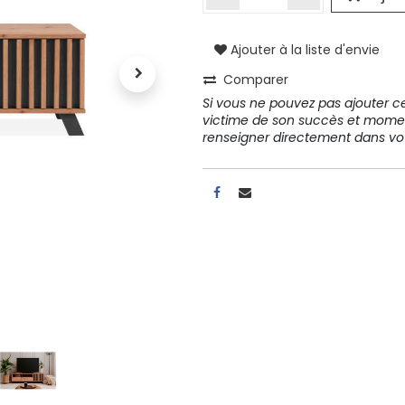
Ajouter à la liste d'envie
A propos
Comparer
Tous les services
Si vous ne pouvez pas ajouter cet
Contactez-nous
victime de son succès et mome
Politique de confidentialité
renseigner directement dans 
Conditions d'utilisation
ours gratuits pendant 30
Conseil et vente
rs
31 91 11
r conditions