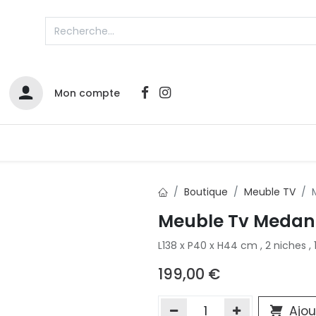
Mon compte
Catalogues
Nos Promos
Contactez-nous
Boutique
Meuble TV
Meuble Tv Medan
Infos sur le compte
L138 x P40 x H44 cm , 2 niches , 1 
Votre compte
2
L
Remboursements & échanges
199,00
€
Mes commandes
Cartes privilège
Ajou