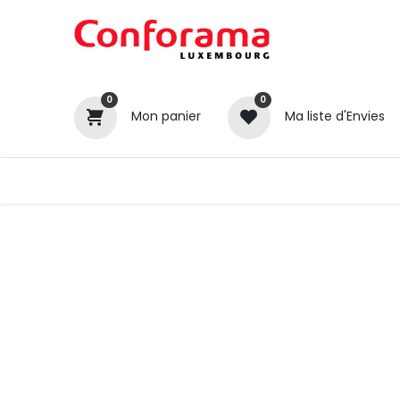
0
0
Mon panier
Ma liste d'Envies
Tous nos produits
Cuisines
Catégories
Canapé / Salon
Séjour
Chambre
Gros électroménager