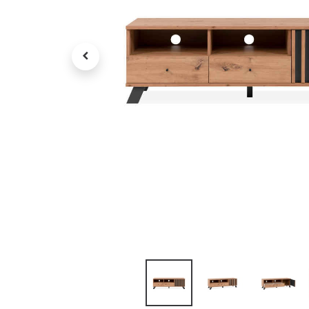
Petit électroménager
Tv , Son , multimédia
Programme de bureau
Décorations
Petit meubles
Ret
Retrait gratuit en magasin
jou
Hors offres partenaires
Voi