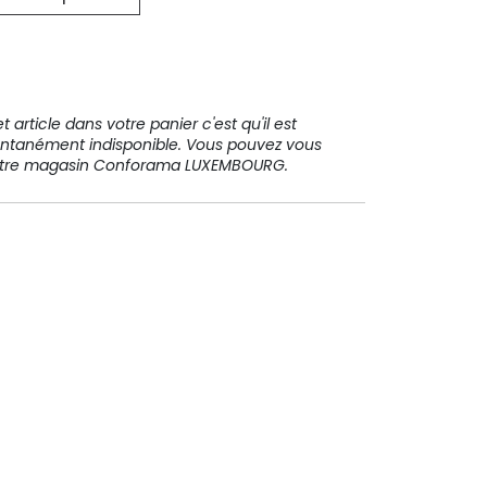
31 91 11
 article dans votre panier c'est qu'il est
ntanément indisponible. Vous pouvez vous
votre magasin Conforama LUXEMBOURG.
Paiement sécurisé
Paiement en plusieurs fois sans
frais