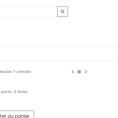
Meuble Tv Medan
Contacts
porte , 2 tiroirs
96, Route d'Arlon
-8010 Strassen
LUXEMBOURG
contact@conforama.lu
ter au panier