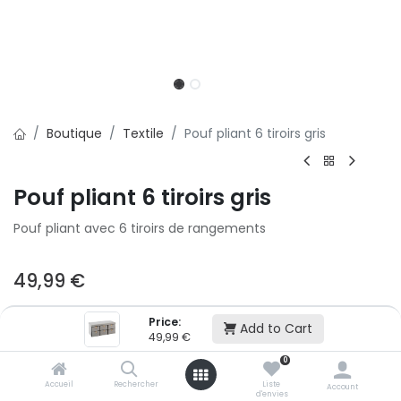
Boutique
Textile
Pouf pliant 6 tiroirs gris
Pouf pliant 6 tiroirs gris
Pouf pliant avec 6 tiroirs de rangements
49,99
€
Price:
Ajouter au panier
Add to Cart
49,99
€
0
Ajouter à la liste d'envie
Accueil
Rechercher
Liste
Account
d'envies