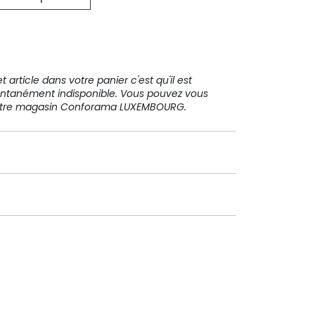
31 91 11
 article dans votre panier c'est qu'il est
ntanément indisponible. Vous pouvez vous
votre magasin Conforama LUXEMBOURG.
Paiement sécurisé
Paiement en plusieurs fois sans
frais