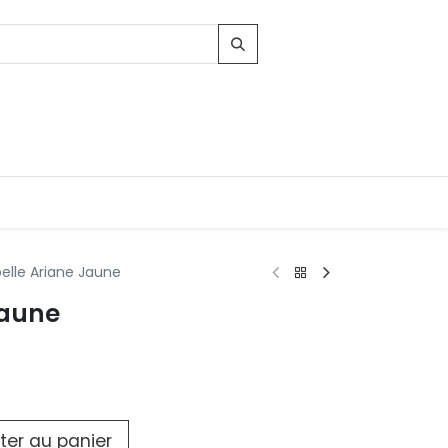
elle Ariane Jaune
Jaune
Contacts
96, Route d'Arlon
-8010 Strassen
LUXEMBOURG
contact@conforama.lu
ter au panier