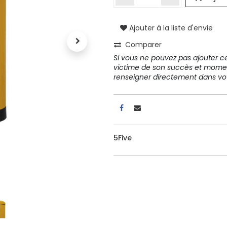
Ajouter à la liste d'envie
A propos
Comparer
Tous les services
Si vous ne pouvez pas ajouter cet
Contactez-nous
victime de son succès et mome
Politique de confidentialité
renseigner directement dans 
Conditions d'utilisation
5Five
ours gratuits pendant 30
Conseil et vente
rs
31 91 11
r conditions