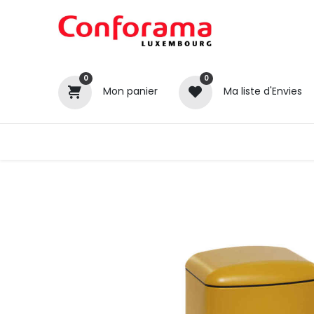
0
0
Mon panier
Ma liste d'Envies
Tous nos produits
Cuisines
Catégories
Canapé / Salon
Séjour
Chambre
Gros électroménager