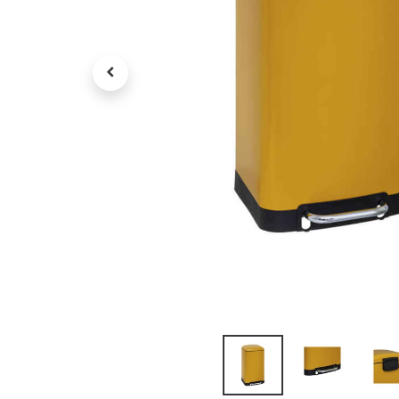
Petit électroménager
Tv , Son , multimédia
Programme de bureau
Décorations
Petit meubles
Ret
Retrait gratuit en magasin
jou
Hors offres partenaires
Voi