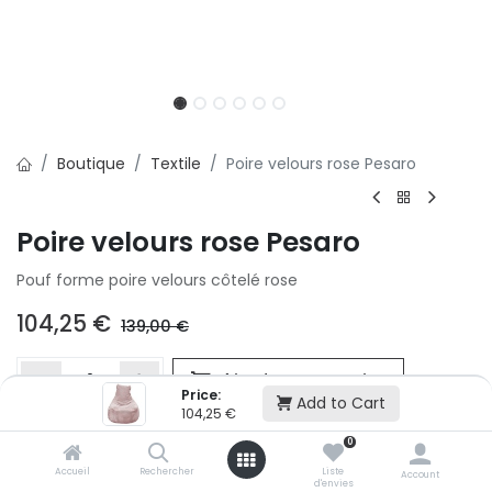
Boutique
Textile
Poire velours rose Pesaro
Poire velours rose Pesaro
Pouf forme poire velours côtelé rose
104,25
€
139,00
€
Ajouter au panier
Price:
Add to Cart
104,25
€
0
Ajouter à la liste d'envie
Accueil
Rechercher
Liste
Si vous ne pouvez pas ajouter cet article dans votre panier c'est
Account
d'envies