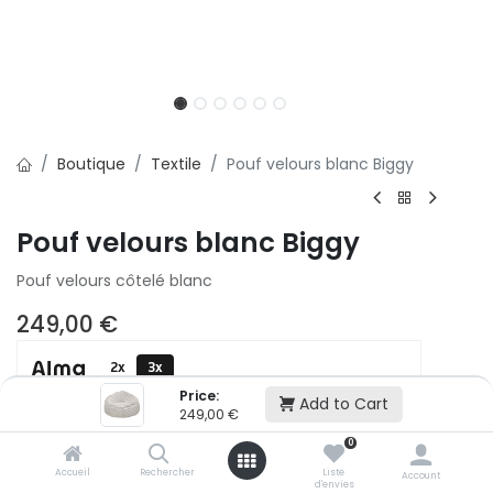
Boutique
Textile
Pouf velours blanc Biggy
Pouf velours blanc Biggy
Pouf velours côtelé blanc
249,00
€
2x
3x
500,01 € puis 2 x 499,99 € (sans frais)
Price:
Add to Cart
249,00
€
0
Ajouter au panier
Accueil
Rechercher
Liste
Account
d'envies