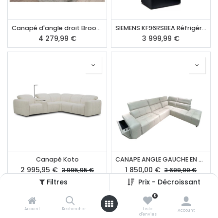
Canapé d'angle droit Brooklyn
SIEMENS KF96RSBEA Réfrigérateur américain
4 279,99
€
3 999,99
€
Canapé Koto
CANAPE ANGLE GAUCHE EN CUIR FROST
2 995,95
€
1 850,00
€
3 995,95
€
3 699,99
€
Filtres
Prix - Décroissant
0
Accueil
Rechercher
Liste
Account
d'envies