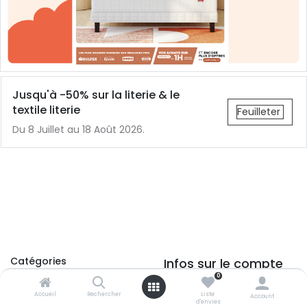
Jusqu'à -50% sur la literie & le
textile literie
Feuilleter
Du 8 Juillet au 18 Août 2026.
Catégories
Infos sur le compte
0
Canapé / Salon
Votre compte
Accueil
Rechercher
Liste
Account
Séjour
d'envies