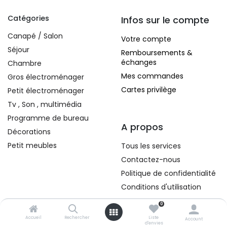
Catégories
Infos sur le compte
Canapé / Salon
Votre compte
Séjour
Remboursements &
échanges
Chambre
Mes commandes
Gros électroménager
Cartes privilège
Petit électroménager
Tv , Son , multimédia
Programme de bureau
A propos
Décorations
Petit meubles
Tous les services
Contactez-nous
Politique de confidentialité
Conditions d'utilisation
0
Contacts
Accueil
Rechercher
Liste
Account
d'envies