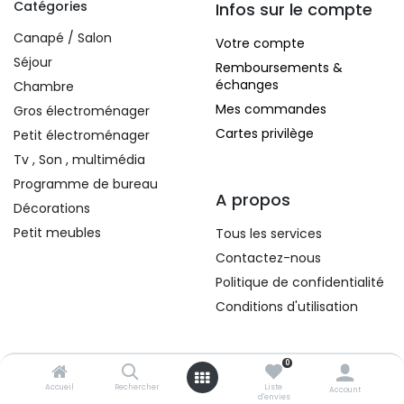
Catégories
Infos sur le compte
Canapé / Salon
Votre compte
Séjour
Remboursements &
échanges
Chambre
Mes commandes
Gros électroménager
Cartes privilège
Petit électroménager
Tv , Son , multimédia
Programme de bureau
A propos
Décorations
Petit meubles
Tous les services
Contactez-nous
Politique de confidentialité
Conditions d'utilisation
Contacts
0
Accueil
Rechercher
Liste
Account
296, Route d'Arlon
d'envies