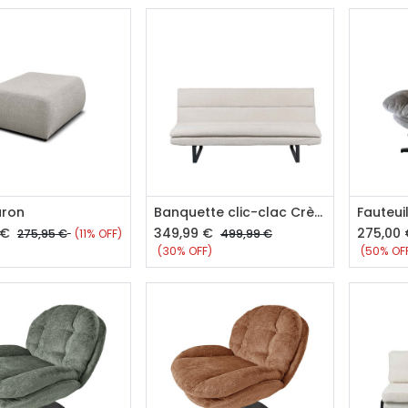
outer au panier
Ajouter au panier
Aj
aron
Banquette clic-clac Crème
Fauteui
€
349,99
€
275,00
275,95
€
(11% OFF)
499,99
€
(30% OFF)
(50% OF