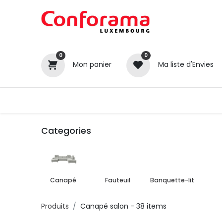
0
0
Mon panier
Ma liste d'Envies
Tous nos produits
Cuisines
Categories
Canapé
Fauteuil
Banquette-lit
Produits
Canapé salon
- 38 items