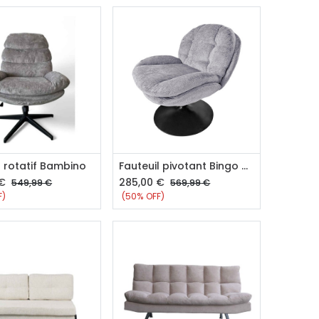
outer au panier
Ajouter au panier
l rotatif Bambino
Fauteuil pivotant Bingo Gris
€
285,00
€
549,99
€
569,99
€
F)
(50% OFF)