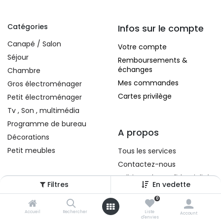
Catégories
Infos sur le compte
Canapé / Salon
Votre compte
Séjour
Remboursements &
échanges
Chambre
Mes commandes
Gros électroménager
Cartes privilège
Petit électroménager
Tv , Son , multimédia
Programme de bureau
A propos
Décorations
Petit meubles
Tous les services
Contactez-nous
Politique de confidentialité
Filtres
En vedette
Conditions d'utilisation
0
Accueil
Rechercher
Liste
Account
d'envies