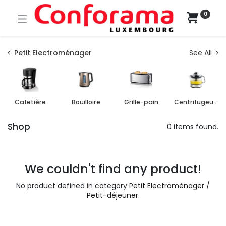
0
Petit Electroménager
See All
Cafetière
Bouilloire
Grille-pain
Centrifugeuse et presse agrumes
Shop
0 items found.
We couldn't find any product!
No product defined in category
Petit Electroménager /
Petit-déjeuner
.