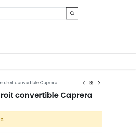
 droit convertible Caprera
roit convertible Caprera
Contacts
96, Route d'Arlon
-8010 Strassen
LUXEMBOURG
le.
contact@conforama.lu