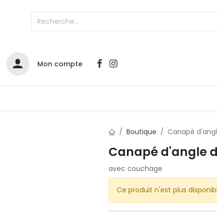
Mon compte
Catalogues
Nos Promos
Contactez-nous
Boutique
Canapé d'angle
Canapé d'angle d
Infos sur le compte
avec couchage
Votre compte
2
L
Remboursements & échanges
Ce produit n'est plus disponib
Mes commandes
Cartes privilège