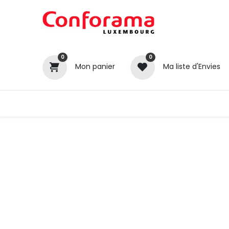
0
0
Mon panier
Ma liste d'Envies
Tous nos produits
Cuisines
Catégories
Canapé / Salon
Séjour
Chambre
Gros électroménager