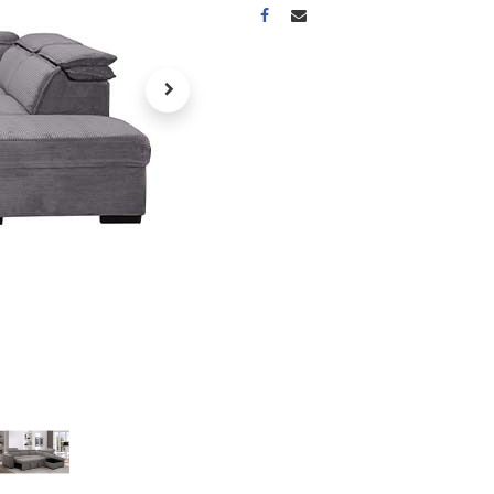
A propos
Tous les services
Contactez-nous
Politique de confidentialité
Conditions d'utilisation
ours gratuits pendant 30
Conseil et vente
rs
31 91 11
r conditions