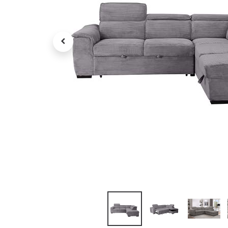
Petit électroménager
Tv , Son , multimédia
Programme de bureau
Décorations
Petit meubles
Ret
Retrait gratuit en magasin
jou
Hors offres partenaires
Voi