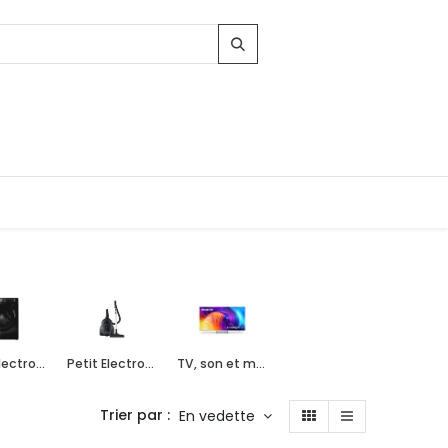
Gros électroménager
Petit Electroménager
TV, son et multimédia
Trier par :
En vedette