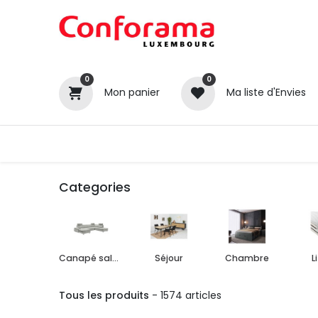
0
0
Mon panier
Ma liste d'Envies
Tous nos produits
Cuisines
Categories
Canapé salon
Séjour
Chambre
L
Tous les produits
- 1574 articles