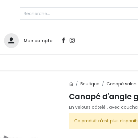
Mon compte
Catalogues
Nos Promos
Contactez-nous
Boutique
Canapé salon
Canapé d'angle 
Infos sur le compte
En velours côtelé , avec couch
Votre compte
2
L
Remboursements & échanges
Ce produit n'est plus disponib
Mes commandes
Cartes privilège