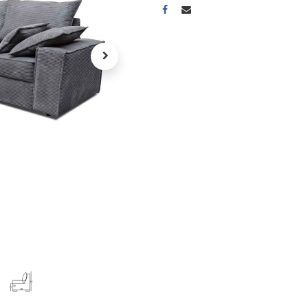
A propos
Tous les services
Contactez-nous
Politique de confidentialité
Conditions d'utilisation
ours gratuits pendant 30
Conseil et vente
rs
31 91 11
r conditions