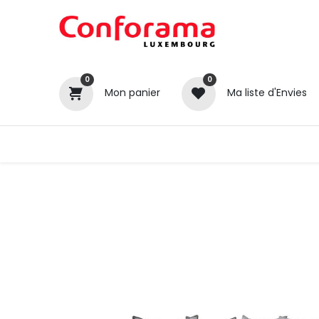
0
0
Mon panier
Ma liste d'Envies
Tous nos produits
Cuisines
Catégories
Canapé / Salon
Séjour
Chambre
Gros électroménager