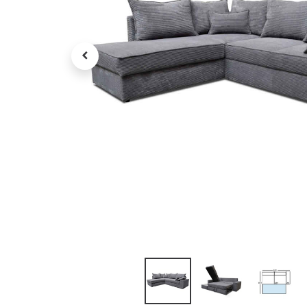
Petit électroménager
Tv , Son , multimédia
Programme de bureau
Décorations
Petit meubles
Ret
Retrait gratuit en magasin
jou
Hors offres partenaires
Voi