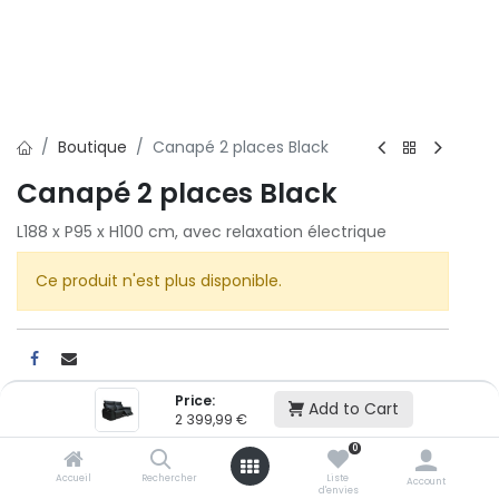
Boutique
Canapé 2 places Black
Canapé 2 places Black
L188 x P95 x H100 cm, avec relaxation électrique
Ce produit n'est plus disponible.
Price:
Add to Cart
2 399,99
€
Cet article n'est plus disponible.
0
Accueil
Rechercher
Liste
Account
d'envies