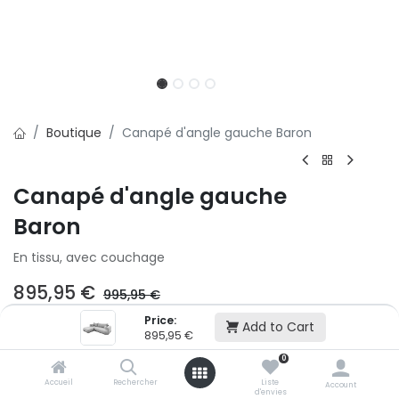
Boutique
Canapé d'angle gauche Baron
Canapé d'angle gauche
Baron
En tissu, avec couchage
895,95
€
995,95
€
Price:
Add to Cart
895,95
€
Ajouter au panier
0
Accueil
Rechercher
Liste
Account
Ajouter à la liste d'envie
d'envies