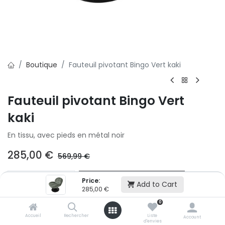
Boutique
Fauteuil pivotant Bingo Vert kaki
Fauteuil pivotant Bingo Vert
kaki
En tissu, avec pieds en métal noir
285,00
€
569,99
€
Ajouter au panier
Price:
Add to Cart
285,00
€
0
Ajouter à la liste d'envie
Accueil
Rechercher
Liste
Account
d'envies