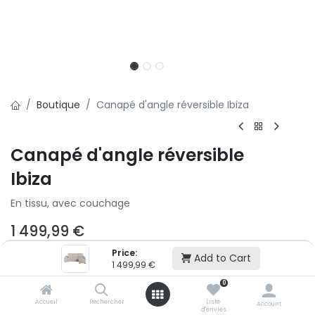
Boutique
Canapé d'angle réversible Ibiza
Canapé d'angle réversible
Ibiza
En tissu, avec couchage
1 499,99
€
Price:
Add to Cart
2x
3x
1 499,99
€
500,01 € puis 2 x 499,99 € (sans frais)
0
Accueil
Rechercher
Liste
Account
d'envies