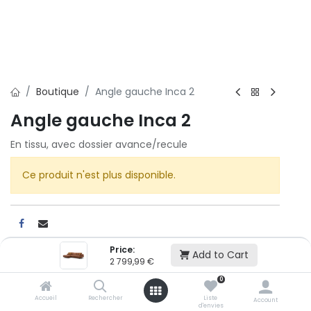
Boutique
Angle gauche Inca 2
Angle gauche Inca 2
En tissu, avec dossier avance/recule
Ce produit n'est plus disponible.
Price:
Add to Cart
2 799,99
€
Cet article n'est plus disponible.
0
Accueil
Rechercher
Liste
Account
d'envies