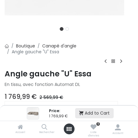
Boutique
Canapé d'angle
Angle gauche "U" Essa
Angle gauche "U" Essa
En tissu, avec fonction Automat DL
1 769,99
€
2 569,99
€
2x
3x
Price:
Add to Cart
1 769,99
€
500,01 € puis 2 x 499,99 € (sans frais)
0
Accueil
Rechercher
Liste
Ajouter au panier
Account
d'envies