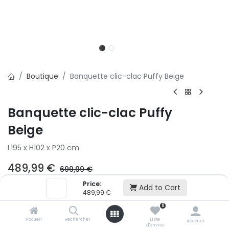
Boutique
Banquette clic-clac Puffy Beige
Banquette clic-clac Puffy
Beige
L195 x H102 x P20 cm
489,99
€
699,99
€
Price:
Add to Cart
2x
3x
489,99
€
500,01 € puis 2 x 499,99 € (sans frais)
0
Accueil
Rechercher
Liste
Account
d'envies