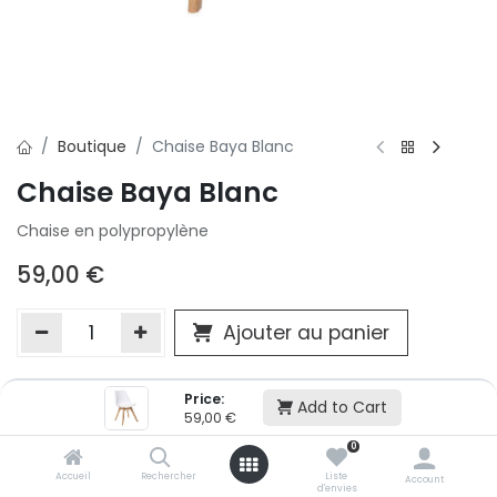
Boutique
Chaise Baya Blanc
Chaise Baya Blanc
Chaise en polypropylène
59,00
€
Ajouter au panier
Price:
Ajouter à la liste d'envie
Add to Cart
59,00
€
Si vous ne pouvez pas ajouter cet article dans votre panier c'est
0
victime de son succès et momentanément indisponible. Vous
renseigner directement dans votre magasin Conforama LUX
Accueil
Rechercher
Liste
Account
d'envies