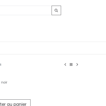
s
Contacts
 noir
96, Route d'Arlon
-8010 Strassen
LUXEMBOURG
contact@conforama.lu
ter au panier