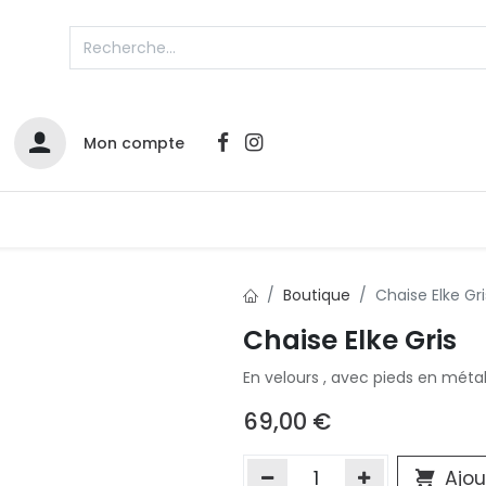
Mon compte
Catalogues
Nos Promos
Contactez-nous
Boutique
Chaise Elke Gri
Chaise Elke Gris
Infos sur le compte
En velours , avec pieds en métal
Votre compte
2
L
Remboursements & échanges
69,00
€
Mes commandes
Cartes privilège
Ajou