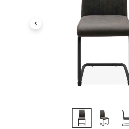
Petit électroménager
Tv , Son , multimédia
Programme de bureau
Décorations
Petit meubles
Ret
Retrait gratuit en magasin
jou
Hors offres partenaires
Voi