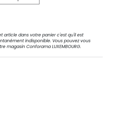
31 91 11
 article dans votre panier c'est qu'il est
ntanément indisponible. Vous pouvez vous
votre magasin Conforama LUXEMBOURG.
Paiement sécurisé
Paiement en plusieurs fois sans
frais