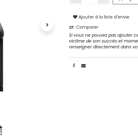
Ajouter à la liste d'envie
A propos
Comparer
Tous les services
Si vous ne pouvez pas ajouter cet
Contactez-nous
victime de son succès et mome
Politique de confidentialité
renseigner directement dans 
Conditions d'utilisation
ours gratuits pendant 30
Conseil et vente
rs
31 91 11
r conditions