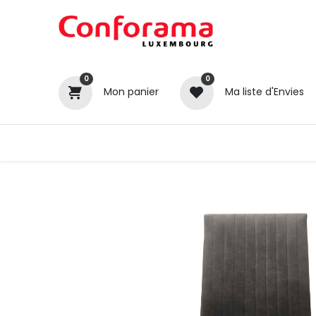
0
0
Mon panier
Ma liste d'Envies
Tous nos produits
Cuisines
Catégories
Canapé / Salon
Séjour
Chambre
Gros électroménager