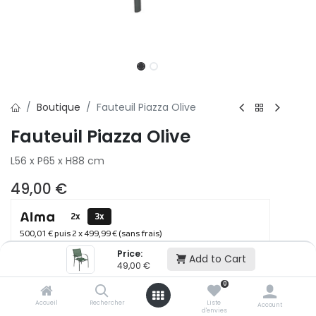
Boutique
Fauteuil Piazza Olive
Fauteuil Piazza Olive
L56 x P65 x H88 cm
49,00
€
2x
3x
500,01 € puis 2 x 499,99 € (sans frais)
Price:
Add to Cart
49,00
€
Ajouter au panier
0
Accueil
Rechercher
Liste
Account
d'envies