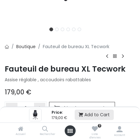
Boutique
Fauteuil de bureau XL Tecwork
Fauteuil de bureau XL Tecwork
Assise réglable , accoudoirs rabattables
179,00
€
Ajouter au panier
Price:
Add to Cart
179,00
€
0
Ajouter à la liste d'envie
Accueil
Rechercher
Liste
Si vous ne pouvez pas ajouter cet article dans votre panier c'est
Account
d'envies