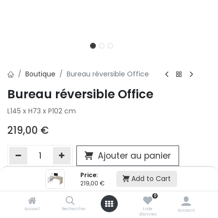
Boutique
Bureau réversible Office
Bureau réversible Office
L145 x H73 x P102 cm
219,00
€
Ajouter au panier
Price:
Add to Cart
219,00
€
Ajouter à la liste d'envie
0
Si vous ne pouvez pas ajouter cet article dans votre panier c'est
victime de son succès et momentanément indisponible. Vous
Accueil
Rechercher
Liste
Account
d'envies
renseigner directement dans votre magasin Conforama LUX