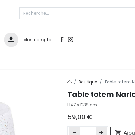
Mon compte
Catalogues
Nos Promos
Contactez-nous
Boutique
Table totem N
Table totem Narl
Infos sur le compte
H47 x D38 cm
Votre compte
2
L
Remboursements & échanges
59,00
€
Mes commandes
Cartes privilège
Ajou