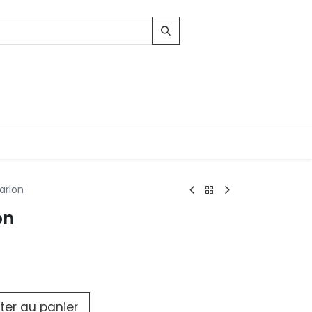
arlon
on
Contacts
96, Route d'Arlon
-8010 Strassen
LUXEMBOURG
contact@conforama.lu
ter au panier