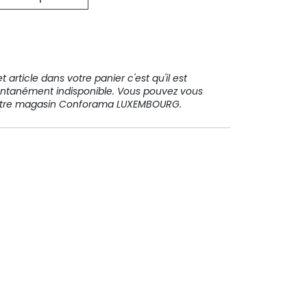
31 91 11
 article dans votre panier c'est qu'il est
ntanément indisponible. Vous pouvez vous
votre magasin Conforama LUXEMBOURG.
Paiement sécurisé
Paiement en plusieurs fois sans
frais