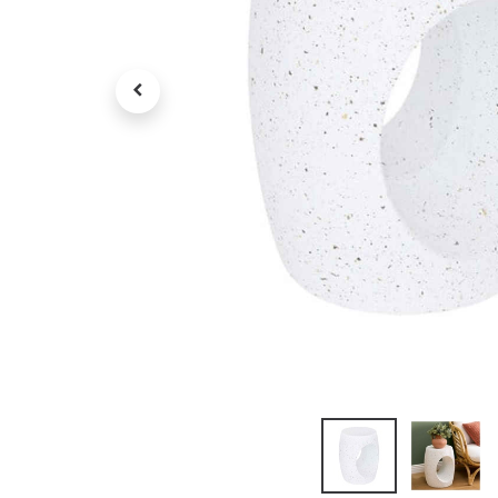
Petit électroménager
Tv , Son , multimédia
Programme de bureau
Décorations
Petit meubles
Ret
Retrait gratuit en magasin
jou
Hors offres partenaires
Voi