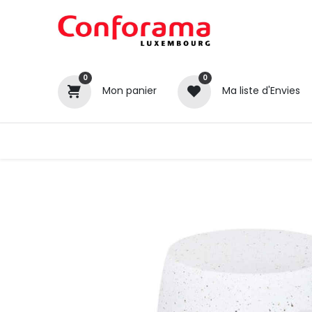
0
0
Mon panier
Ma liste d'Envies
Tous nos produits
Cuisines
Catégories
Canapé / Salon
Séjour
Chambre
Gros électroménager