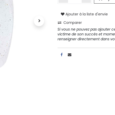
Ajouter à la liste d'envie
A propos
Comparer
Tous les services
Si vous ne pouvez pas ajouter cet
Contactez-nous
victime de son succès et mome
Politique de confidentialité
renseigner directement dans 
Conditions d'utilisation
ours gratuits pendant 30
Conseil et vente
rs
31 91 11
r conditions