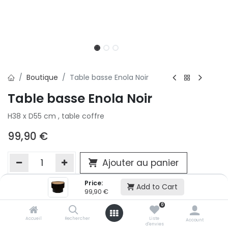
Boutique
Table basse Enola Noir
Table basse Enola Noir
H38 x D55 cm , table coffre
99,90
€
Ajouter au panier
Price:
Add to Cart
99,90
€
Ajouter à la liste d'envie
0
Si vous ne pouvez pas ajouter cet article dans votre panier c'est
victime de son succès et momentanément indisponible. Vous
Accueil
Rechercher
Liste
Account
d'envies
renseigner directement dans votre magasin Conforama LUX