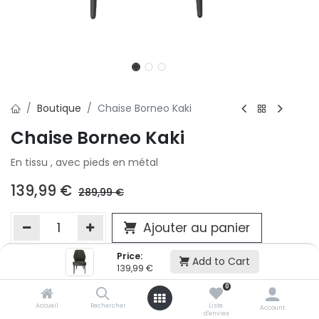
Boutique
Chaise Borneo Kaki
Chaise Borneo Kaki
En tissu , avec pieds en métal
139,99
€
289,99
€
Ajouter au panier
Price:
Add to Cart
139,99
€
Ajouter à la liste d'envie
0
Si vous ne pouvez pas ajouter cet article dans votre panier c'est
victime de son succès et momentanément indisponible. Vous
Accueil
Rechercher
Liste
Account
d'envies
renseigner directement dans votre magasin Conforama LUX