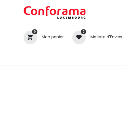
0
0
Mon panier
Ma liste d'Envies
Tous nos produits
Cuisines
Catégories
Canapé / Salon
Séjour
Chambre
Gros électroménager