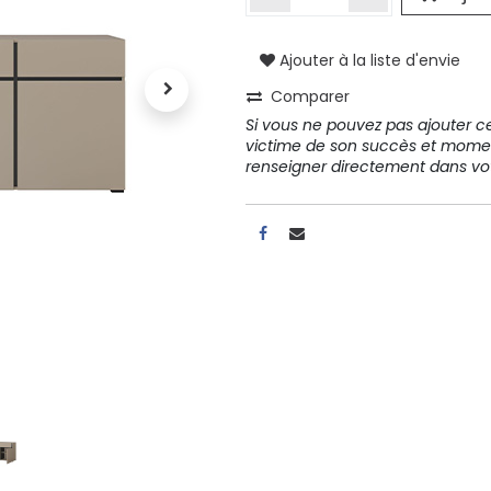
Ajouter à la liste d'envie
A propos
Comparer
Tous les services
Si vous ne pouvez pas ajouter cet
Contactez-nous
victime de son succès et mome
Politique de confidentialité
renseigner directement dans 
Conditions d'utilisation
ours gratuits pendant 30
Conseil et vente
rs
31 91 11
r conditions