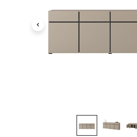
Petit électroménager
Tv , Son , multimédia
Programme de bureau
Décorations
Petit meubles
Ret
Retrait gratuit en magasin
jou
Hors offres partenaires
Voi