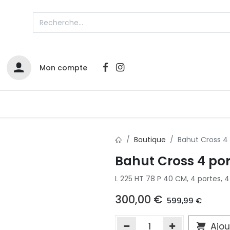
Mon compte
Catalogues
Nos Promos
Contactez-nous
Boutique
Bahut Cross 4
Bahut Cross 4 por
Infos sur le compte
L 225 HT 78 P 40 CM, 4 portes, 4 
Votre compte
2
L
Remboursements & échanges
300,00
€
599,99
€
Mes commandes
Cartes privilège
Ajou