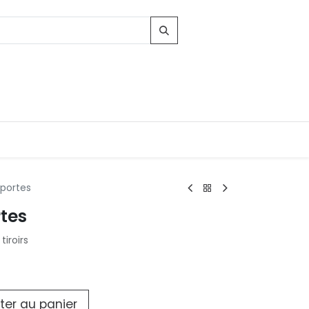
 portes
tes
Contacts
tiroirs
96, Route d'Arlon
-8010 Strassen
LUXEMBOURG
contact@conforama.lu
ter au panier