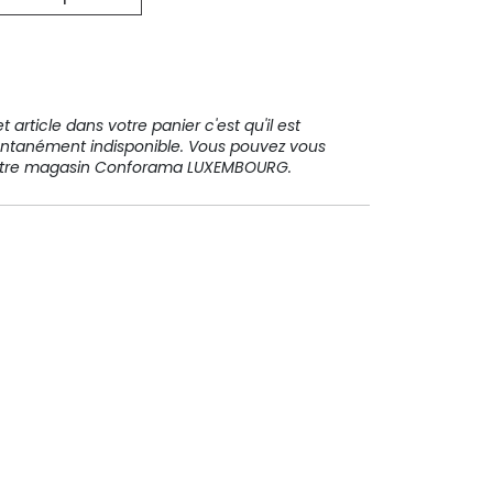
31 91 11
 article dans votre panier c'est qu'il est
ntanément indisponible. Vous pouvez vous
votre magasin Conforama LUXEMBOURG.
Paiement sécurisé
Paiement en plusieurs fois sans
frais