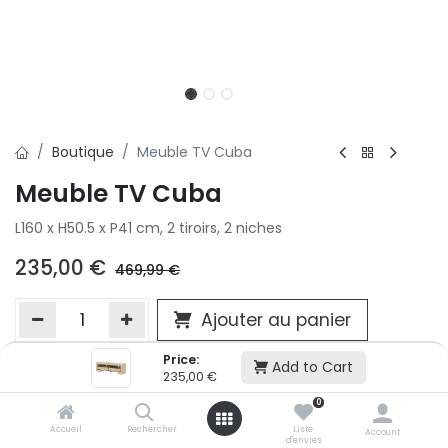
Boutique
Meuble TV Cuba
Meuble TV Cuba
L160 x H50.5 x P41 cm, 2 tiroirs, 2 niches
235,00
€
469,99
€
Ajouter au panier
Price:
Add to Cart
235,00
€
Ajouter à la liste d'envie
0
Si vous ne pouvez pas ajouter cet article dans votre panier c'est
victime de son succès et momentanément indisponible. Vous
Accueil
Rechercher
Liste
Account
d'envies
renseigner directement dans votre magasin Conforama LUX