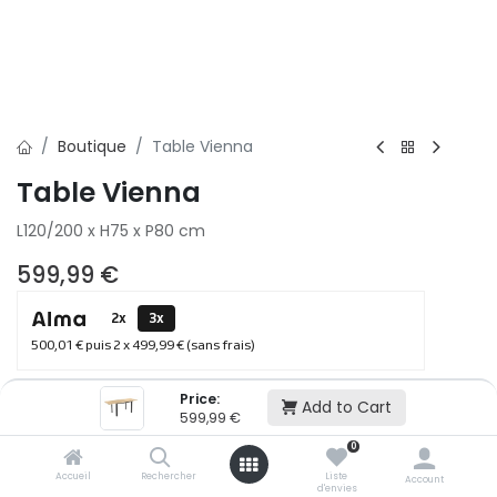
Boutique
Table Vienna
Table Vienna
L120/200 x H75 x P80 cm
599,99
€
2x
3x
500,01 € puis 2 x 499,99 € (sans frais)
Price:
Add to Cart
Ajouter au panier
599,99
€
0
Accueil
Rechercher
Liste
Ajouter à la liste d'envie
Account
d'envies