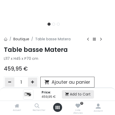
Boutique
Table basse Matera
Table basse Matera
L117 x H45 x P70 cm
459,95
€
Ajouter au panier
Price:
Add to Cart
459,95
€
Ajouter à la liste d'envie
0
Si vous ne pouvez pas ajouter cet article dans votre panier c'est
victime de son succès et momentanément indisponible. Vous
Accueil
Rechercher
Liste
Account
d'envies
renseigner directement dans votre magasin Conforama LUX