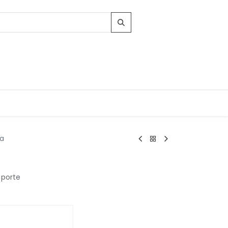
ta
1 porte