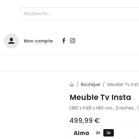
Mon compte
Catalogues
Nos Promos
Contactez-nous
Boutique
Meuble Tv Ins
Meuble Tv Insta
L180 x P48 x H55 cm , 2 niches , 
499,99
€
2x
3x