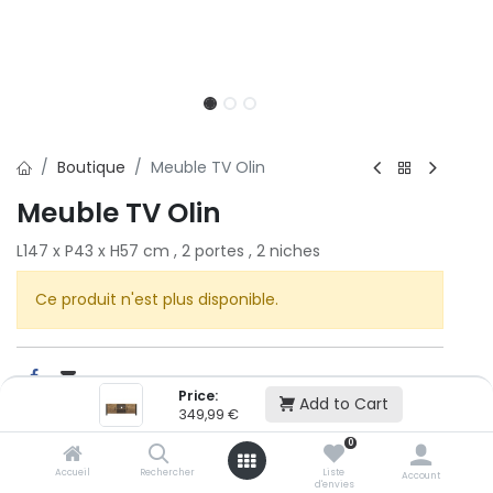
Boutique
Meuble TV Olin
Meuble TV Olin
L147 x P43 x H57 cm , 2 portes , 2 niches
Ce produit n'est plus disponible.
Price:
Add to Cart
349,99
€
Cet article n'est plus disponible.
0
Accueil
Rechercher
Liste
Account
d'envies