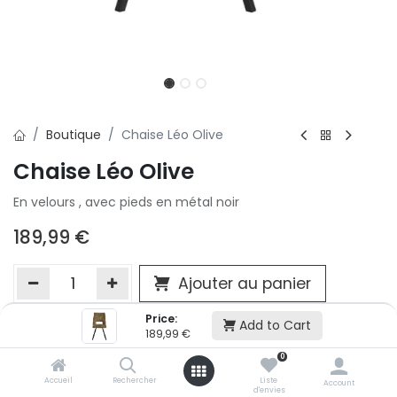
Boutique
Chaise Léo Olive
Chaise Léo Olive
En velours , avec pieds en métal noir
189,99
€
Ajouter au panier
Price:
Add to Cart
189,99
€
Ajouter à la liste d'envie
0
Si vous ne pouvez pas ajouter cet article dans votre panier c'est
victime de son succès et momentanément indisponible. Vous
Accueil
Rechercher
Liste
Account
d'envies
renseigner directement dans votre magasin Conforama LUX