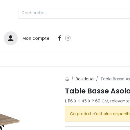
Mon compte
Catalogues
Nos Promos
Contactez-nous
Boutique
Table Basse A
Table Basse Asol
Infos sur le compte
L 116 X H 45 X P 60 CM, relevante
Votre compte
2
L
Remboursements & échanges
Ce produit n'est plus disponib
Mes commandes
Cartes privilège