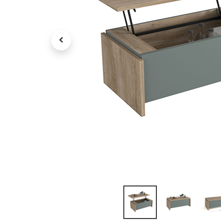
Petit électroménager
Tv , Son , multimédia
Programme de bureau
Décorations
Petit meubles
Ret
Retrait gratuit en magasin
jou
Hors offres partenaires
Voi