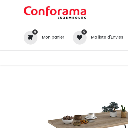
0
0
Mon panier
Ma liste d'Envies
Tous nos produits
Cuisines
Catégories
Canapé / Salon
Séjour
Chambre
Gros électroménager