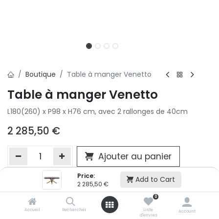
Boutique
Table à manger Venetto
Table à manger Venetto
L180(260) x P98 x H76 cm, avec 2 rallonges de 40cm
2 285,50
€
Ajouter au panier
Price:
Add to Cart
2 285,50
€
Ajouter à la liste d'envie
0
Si vous ne pouvez pas ajouter cet article dans votre panier c'est
victime de son succès et momentanément indisponible. Vous
Accueil
Rechercher
Liste
Account
d'envies
renseigner directement dans votre magasin Conforama LUX