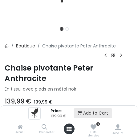
Boutique
Chaise pivotante Peter Anthracite
Chaise pivotante Peter
Anthracite
En tissu, avec pieds en métal noir
139,99
€
199,99
€
Price:
Add to Cart
139,99
€
Ajouter au panier
0
Accueil
Rechercher
Liste
Account
Ajouter à la liste d'envie
d'envies