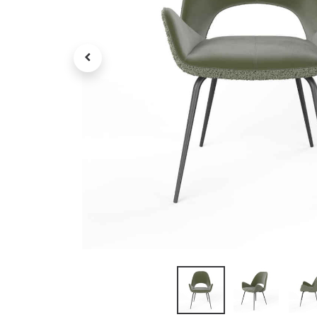
Petit électroménager
Tv , Son , multimédia
Programme de bureau
Décorations
Petit meubles
Ret
Retrait gratuit en magasin
jou
Hors offres partenaires
Voi