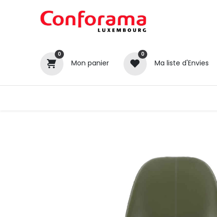
0
0
Mon panier
Ma liste d'Envies
Tous nos produits
Cuisines
Catégories
Canapé / Salon
Séjour
Chambre
Gros électroménager