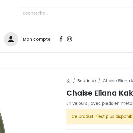
Mon compte
Catalogues
Nos Promos
Contactez-nous
Boutique
Chaise Eliana 
Chaise Eliana Kak
Infos sur le compte
En velours , avec pieds en métal
Votre compte
2
L
Remboursements & échanges
Ce produit n'est plus disponib
Mes commandes
Cartes privilège