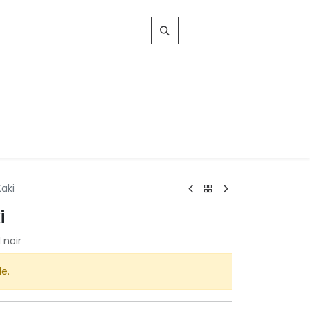
Kaki
i
Contacts
 noir
96, Route d'Arlon
-8010 Strassen
LUXEMBOURG
le.
contact@conforama.lu