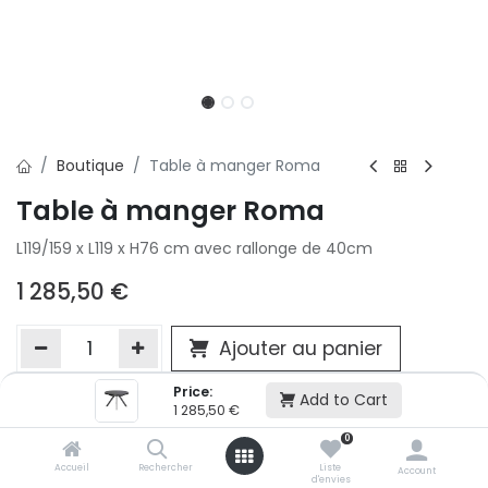
Boutique
Table à manger Roma
Table à manger Roma
L119/159 x L119 x H76 cm avec rallonge de 40cm
1 285,50
€
Ajouter au panier
Price:
Add to Cart
1 285,50
€
Ajouter à la liste d'envie
0
Si vous ne pouvez pas ajouter cet article dans votre panier c'est
victime de son succès et momentanément indisponible. Vous
Accueil
Rechercher
Liste
Account
d'envies
renseigner directement dans votre magasin Conforama LUX