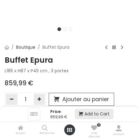
Boutique
Buffet Epura
Buffet Epura
L185 x H87 x P45 cm , 3 portes
859,99
€
Ajouter au panier
Price:
Add to Cart
859,99
€
Ajouter à la liste d'envie
0
Si vous ne pouvez pas ajouter cet article dans votre panier c'est
victime de son succès et momentanément indisponible. Vous
Accueil
Rechercher
Liste
Account
d'envies
renseigner directement dans votre magasin Conforama LUX