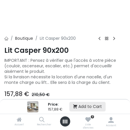
Boutique
Lit Casper 90x200
Lit Casper 90x200
IMPORTANT : Pensez à vérifier que l'accès à votre pièce
(couloir, ascenseur, escalier, etc.) permet d'accueillir
aisément le produit.
Si la livraison nécessite la location d'une nacelle, d'un
monte charge ou lift... Elle sera à la charge du client.
157,88
€
210,50
€
Price:
Add to Cart
Ajouter au panier
157,88
€
0
Accueil
Rechercher
Liste
Account
Ajouter à la liste d'envie
d'envies