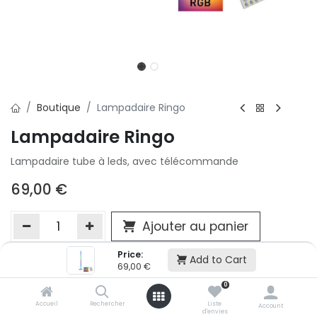
Boutique
Lampadaire Ringo
Lampadaire Ringo
Lampadaire tube à leds, avec télécommande
69,00
€
Ajouter au panier
Price:
Add to Cart
69,00
€
Ajouter à la liste d'envie
0
Si vous ne pouvez pas ajouter cet article dans votre panier c'est
victime de son succès et momentanément indisponible. Vous
Accueil
Rechercher
Liste
Account
d'envies
renseigner directement dans votre magasin Conforama LUX